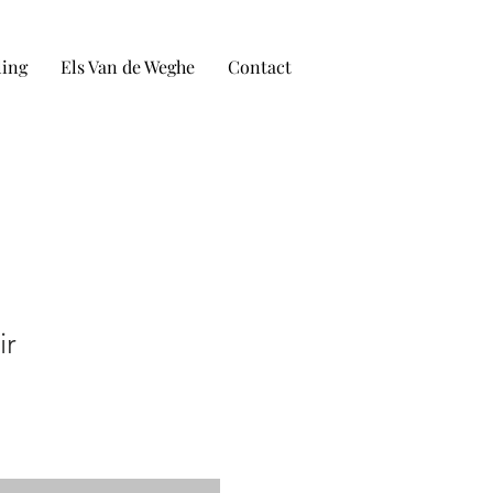
ling
Els Van de Weghe
Contact
ir