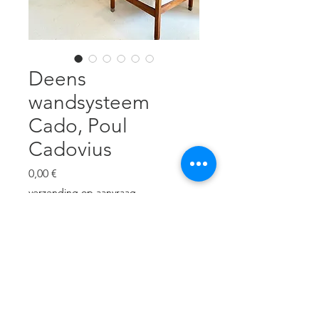
Deens
wandsysteem
Cado, Poul
Cadovius
Cena
0,00 €
verzending op aanvraag
Brak w magazynie
Cadovius, Poul Cadovius. B 164
cm, H 217 cm, D 41 cm,
Palissander