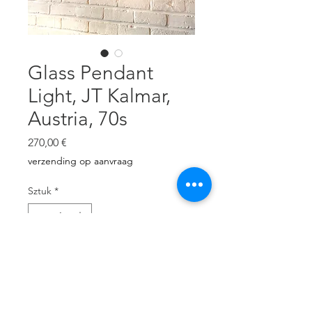
Glass Pendant
Light, JT Kalmar,
Austria, 70s
Cena
270,00 €
verzending op aanvraag
Sztuk
*
Dodaj do koszyka
Outer shell textured clear glass,