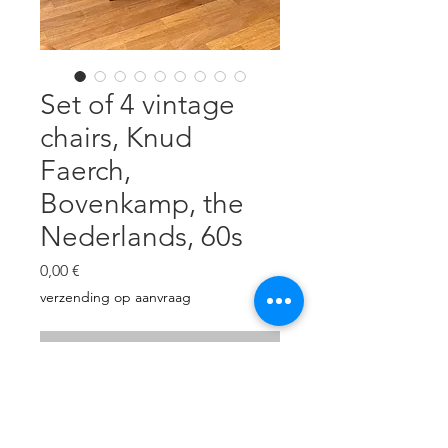
Set of 4 vintage
chairs, Knud
Faerch,
Bovenkamp, the
Nederlands, 60s
Cena
0,00 €
verzending op aanvraag
Brak w magazynie
Teak. Reupholstered, beige linen.
Excellent condition.