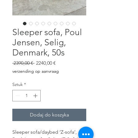
Sleeper sofa, Poul
Jensen, Selig,
Denmark, 50s
Regularna
Cena
 2390,00 € 
2240,00 €
cena
Rabatowa
verzending op aanvraag
Sztuk
*
Dodaj do koszyka
Sleeper sofa/daybed ‘Z-sofa’,