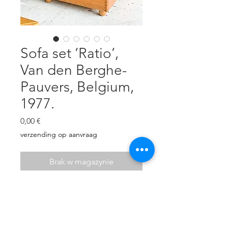
Sofa set ‘Ratio’,
Van den Berghe-
Pauvers, Belgium,
1977.
Cena
0,00 €
verzending op aanvraag
Brak w magazynie
Model ‘Ratio’, massive oak &
wool. Cleaned, original fabric in
very good condition.
2 seater: W: 153 cm, D: 81 cm, H: