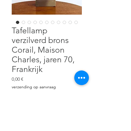
Tafellamp
verzilverd brons
Corail, Maison
Charles, jaren 70,
Frankrijk
Cena
0,00 €
verzending op aanvraag
Brak w magazynie
Verzilverd bronzen sculptuur,
lampenkap en voet geborstelde