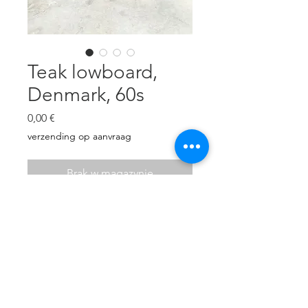
Teak lowboard,
Denmark, 60s
Cena
0,00 €
verzending op aanvraag
Brak w magazynie
Teak sideboard.
Very good condition.
H: 79 cm
W: 165 cm
D: 44 cm