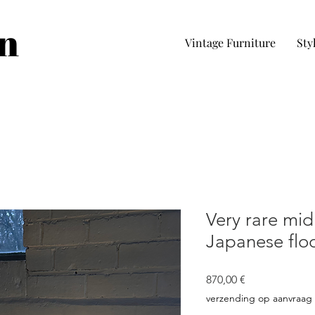
in
Vintage Furniture
Sty
Very rare mid
Japanese flo
Cena
870,00 €
verzending op aanvraag