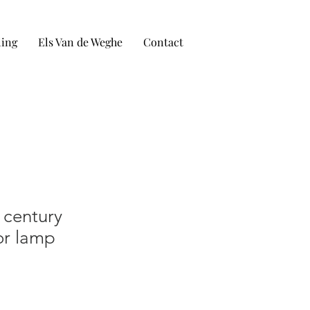
ling
Els Van de Weghe
Contact
 century
or lamp