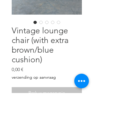
Vintage lounge
chair (with extra
brown/blue
cushion)
Cena
0,00 €
verzending op aanvraag
Brak w magazynie
Dark wooden frame & Original
upholstery..
W: 63 cm
D: 75 cm