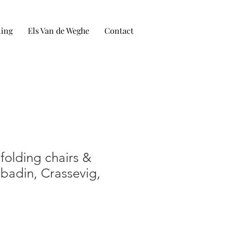
ling
Els Van de Weghe
Contact
 folding chairs &
abadin, Crassevig,