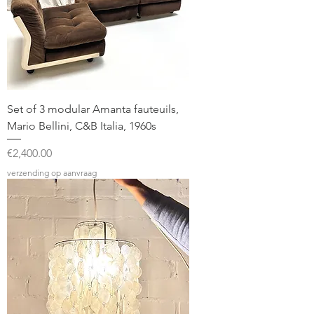
Set of 3 modular Amanta fauteuils,
Mario Bellini, C&B Italia, 1960s
Price
€2,400.00
verzending op aanvraag