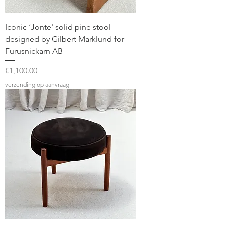
Iconic ‘Jonte' solid pine stool
designed by Gilbert Marklund for
Furusnickarn AB
Price
€1,100.00
verzending op aanvraag