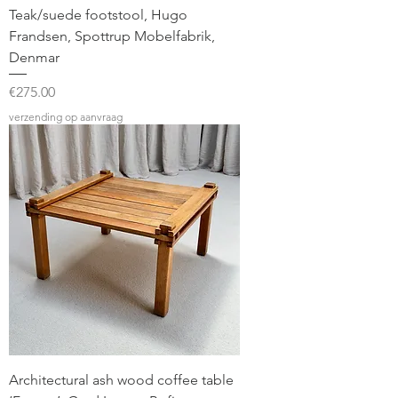
Teak/suede footstool, Hugo
Frandsen, Spottrup Mobelfabrik,
Denmar
Price
€275.00
verzending op aanvraag
Architectural ash wood coffee table