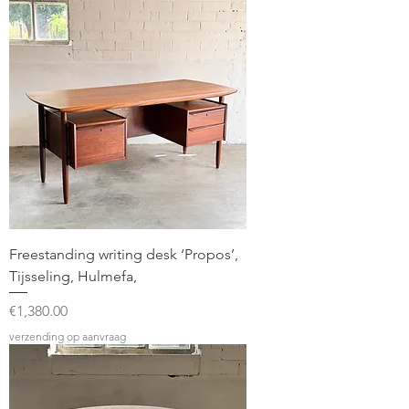
Freestanding writing desk ‘Propos’,
Tijsseling, Hulmefa,
Price
€1,380.00
verzending op aanvraag