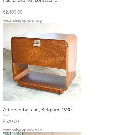
Pas, D'Urbino, Lomazzi, q
Price
€2,600.00
verzending op aanvraag
Art deco bar cart, Belgium, 1930s
Price
€570.00
verzending op aanvraag