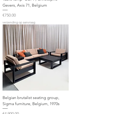
Gevers, Axis 71, Belgium
Price
€750.00
verzending op aanvraag
Belgian brutalist seating group,
Sigma furniture, Belgium, 1970s
Price
€4,900.00