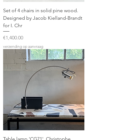
Set of 4 chairs in solid pine wood.
Designed by Jacob Kielland-Brandt
for I. Chr
Price
€1,400.00
verzending op aanvraag
Table lamp 'CG71', Christophe