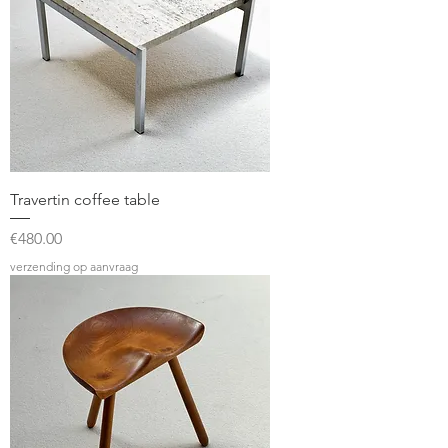
Travertin coffee table
Price
€480.00
verzending op aanvraag