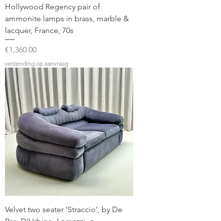
Hollywood Regency pair of
ammonite lamps in brass, marble &
lacquer, France, 70s
Price
€1,360.00
verzending op aanvraag
Velvet two seater ‘Straccio’, by De