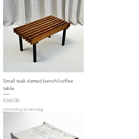
Small teak slatted bench/coffee
table
Price
€260.00
verzending op aanvraag