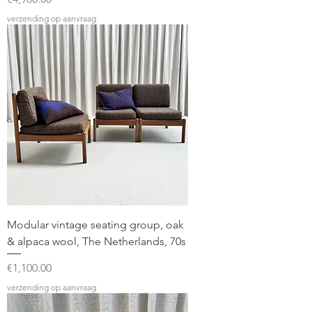
verzending op aanvraag
Modular vintage seating group, oak
& alpaca wool, The Netherlands, 70s
Price
€1,100.00
verzending op aanvraag