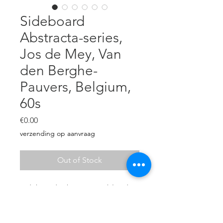
Sideboard
Abstracta-series,
Jos de Mey, Van
den Berghe-
Pauvers, Belgium,
60s
Price
€0.00
verzending op aanvraag
Out of Stock
Sideboard ‘Abstracta’ in blonde
oak, Jos de Mey for Van den
Berghe-Pauvers, Belgium 1960’s.