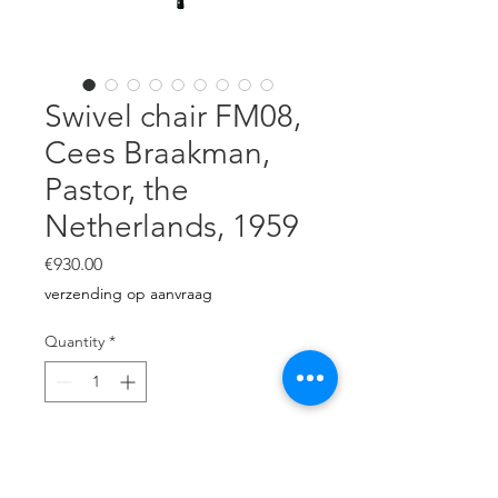
Swivel chair FM08,
Cees Braakman,
Pastor, the
Netherlands, 1959
Price
€930.00
verzending op aanvraag
Quantity
*
Add to Cart