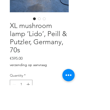
XL mushroom
lamp ‘Lido’, Peill &
Putzler, Germany,
70s
Price
€595.00
verzending op aanvraag
Quantity
*
Add to Cart